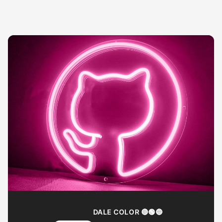
DALE COLOR 🔴🟢🔵